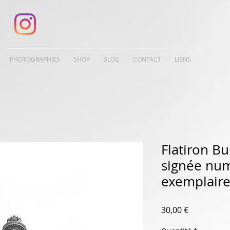
PHOTOGRAPHIES
SHOP
BLOG
CONTACT
LIENS
Flatiron Bu
signée num
exemplaire
Prix
30,00 €