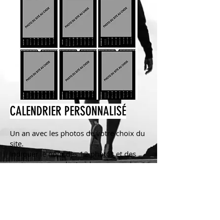
CALENDRIER PERSONNALISÉ
Un an avec les photos de votre choix du
site.
Indiquer le nom des 12 photos et des
mois correspondants à la commande.
Mois de départ au choix.
.
Papier photo. Tirage non numéroté
Format A4: 55 € + frais d'envoi